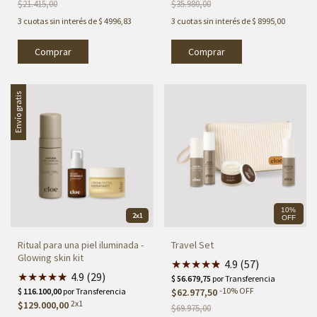
$21.415,00
$35.980,00
3
cuotas sin interés de
$ 4996,83
3
cuotas sin interés de
$ 8995,00
Envío gratis
10%
2x1
OFF
Ritual para una piel iluminada -
Travel Set
Glowing skin kit
★
★
★
★
★
★
4.9 (57)
★
★
★
★
★
★
4.9 (29)
-
10
%
OFF
$62.977,50
2x1
$129.000,00
$69.975,00