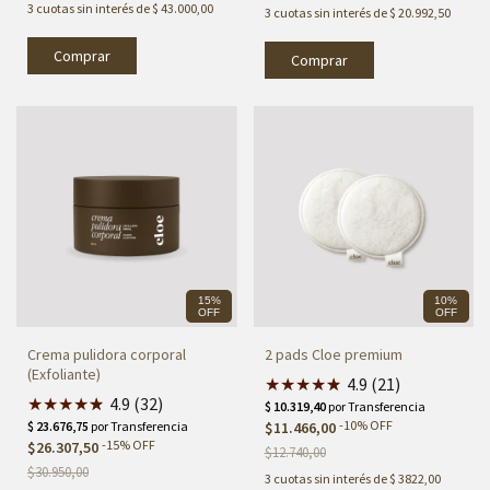
3
cuotas sin interés de
$ 43.000,00
3
cuotas sin interés de
$ 20.992,50
Comprar
15%
10%
OFF
OFF
Crema pulidora corporal
2 pads Cloe premium
(Exfoliante)
★
★
★
★
★
★
4.9 (21)
★
★
★
★
★
★
4.9 (32)
-
10
%
OFF
$11.466,00
-
15
%
OFF
$26.307,50
$12.740,00
$30.950,00
3
cuotas sin interés de
$ 3822,00