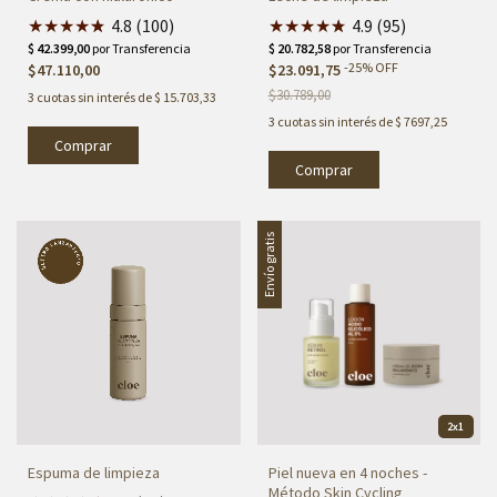
★
★
★
★
★
★
4.8 (100)
★
★
★
★
★
★
4.9 (95)
-
25
%
OFF
$47.110,00
$23.091,75
$30.789,00
3
cuotas sin interés de
$ 15.703,33
3
cuotas sin interés de
$ 7697,25
Envío gratis
2x1
Espuma de limpieza
Piel nueva en 4 noches -
Método Skin Cycling