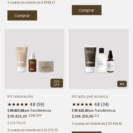
3
cuotas sin interés de
$ 8769,17
20%
2x1
OFF
Kit renovación
Kit apto piel acneica
★
★
★
★
★
★
4.8 (59)
★
★
★
★
★
★
4.8 (34)
-
20
%
OFF
2x1
$99.815,20
$106.250,00
$124.769,00
3
cuotas sin interés de
$ 35.416,67
3
cuotas sin interés de
$ 33.271,73