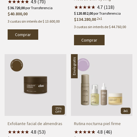
★
★
★
★
★
★
4.9 (70)
★
★
★
★
★
★
4.7 (118)
$40.800,00
2x1
$134.280,00
3
cuotas sin interés de
$ 13.600,00
3
cuotas sin interés de
$ 44.760,00
Envío gratis
25%
2x1
OFF
Exfoliante facial de almendras
Rutina nocturna piel firme
★
★
★
★
★
★
4.8 (53)
★
★
★
★
★
★
4.8 (46)