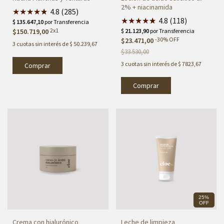
2% + niacinamida
★
★
★
★
★
★
4.8 (285)
★
★
★
★
★
★
4.8 (118)
2x1
$150.719,00
-
30
%
OFF
$23.471,00
3
cuotas sin interés de
$ 50.239,67
$33.530,00
3
cuotas sin interés de
$ 7823,67
Comprar
25%
OFF
Crema con hialurónico
Leche de limpieza