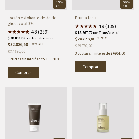
15%
30%
OFF
OFF
Loción exfoliante de ácido
Bruma facial
glicólico al 8%
★
★
★
★
★
★
4.9 (189)
★
★
★
★
★
★
4.8 (239)
-
30
%
OFF
$20.853,00
-
15
%
OFF
$32.036,50
$29.790,00
$37.690,00
3
cuotas sin interés de
$ 6951,00
3
cuotas sin interés de
$ 10.678,83