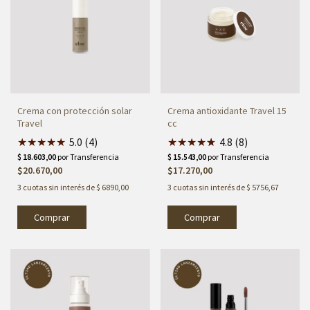
Crema con protección solar
Crema antioxidante Travel 15
Travel
cc
★
★
★
★
★
5.0 (4)
★
★
★
★
★
★
4.8 (8)
$20.670,00
$17.270,00
3
cuotas sin interés de
$ 6890,00
3
cuotas sin interés de
$ 5756,67