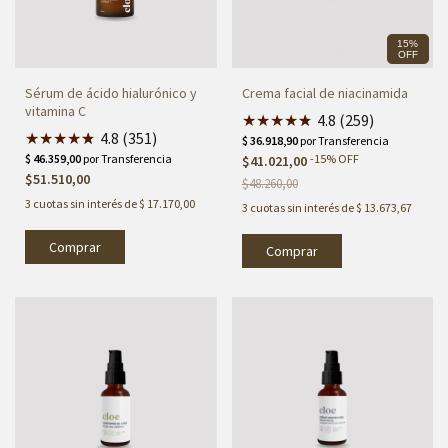
15%
OFF
Sérum de ácido hialurónico y
Crema facial de niacinamida
vitamina C
★
★
★
★
★
★
4.8 (259)
★
★
★
★
★
★
4.8 (351)
-
15
%
OFF
$41.021,00
$51.510,00
$48.260,00
3
cuotas sin interés de
$ 17.170,00
3
cuotas sin interés de
$ 13.673,67