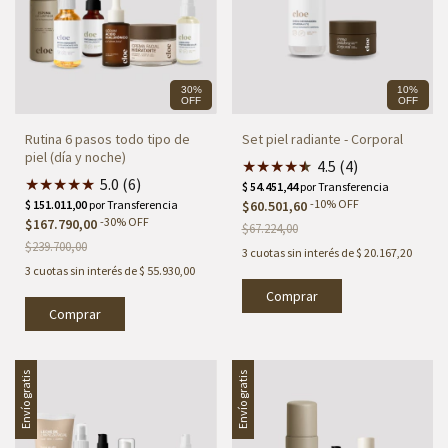
30%
10%
OFF
OFF
Rutina 6 pasos todo tipo de
Set piel radiante - Corporal
piel (día y noche)
★
★
★
★
★
★
4.5 (4)
★
★
★
★
★
5.0 (6)
-
10
%
OFF
$60.501,60
-
30
%
OFF
$167.790,00
$67.224,00
$239.700,00
3
cuotas sin interés de
$ 20.167,20
3
cuotas sin interés de
$ 55.930,00
Envío gratis
Envío gratis