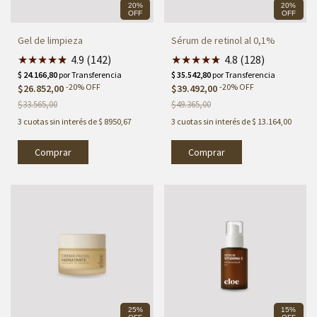
20%
20%
OFF
OFF
Gel de limpieza
Sérum de retinol al 0,1%
★
★
★
★
★
★
4.9 (142)
★
★
★
★
★
★
4.8 (128)
-
20
%
OFF
-
20
%
OFF
$26.852,00
$39.492,00
$33.565,00
$49.365,00
3
cuotas sin interés de
$ 8950,67
3
cuotas sin interés de
$ 13.164,00
25%
15%