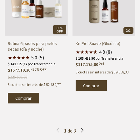
30%
2x1
OFF
Rutina 6 pasos para pieles
Kit Piel Suave (Glicólico)
secas (día y noche)
★
★
★
★
★
★
4.8 (8)
★
★
★
★
★
5.0 (5)
2x1
$117.175,00
-
30
%
OFF
$157.919,30
3
cuotas sin interés de
$ 39.058,33
$225.599,00
3
cuotas sin interés de
$ 52.639,77
1
de
3