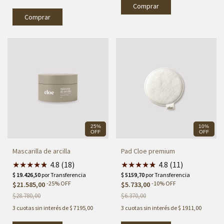
Comprar
Comprar
25%
10%
OFF
OFF
Mascarilla de arcilla
Pad Cloe premium
★
★
★
★
★
★
4.8 (18)
★
★
★
★
★
★
4.8 (11)
-
25
%
OFF
-
10
%
OFF
$21.585,00
$5.733,00
$28.780,00
$6.370,00
3
cuotas sin interés de
$ 7195,00
3
cuotas sin interés de
$ 1911,00