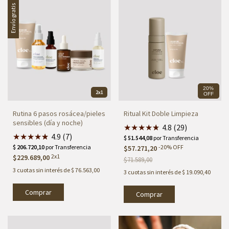
Envío gratis
20%
2x1
OFF
Rutina 6 pasos rosácea/pieles
Ritual Kit Doble Limpieza
sensibles (día y noche)
★
★
★
★
★
★
4.8 (29)
★
★
★
★
★
★
4.9 (7)
-
20
%
OFF
$57.271,20
2x1
$229.689,00
$71.589,00
3
cuotas sin interés de
$ 76.563,00
3
cuotas sin interés de
$ 19.090,40
Comprar