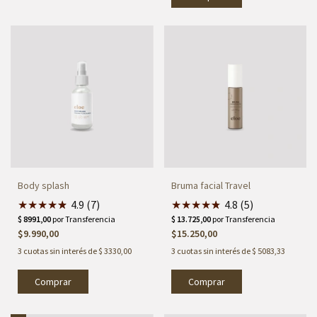
Body splash
Bruma facial Travel
★
★
★
★
★
★
4.9 (7)
★
★
★
★
★
★
4.8 (5)
$9.990,00
$15.250,00
3
cuotas sin interés de
$ 3330,00
3
cuotas sin interés de
$ 5083,33
Comprar