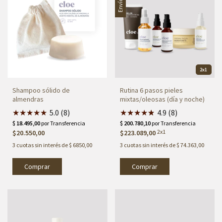
2x1
Shampoo sólido de
Rutina 6 pasos pieles
almendras
mixtas/oleosas (día y noche)
★
★
★
★
★
5.0 (8)
★
★
★
★
★
★
4.9 (8)
2x1
$20.550,00
$223.089,00
3
cuotas sin interés de
$ 6850,00
3
cuotas sin interés de
$ 74.363,00