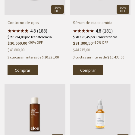
30%
30%
OFF
OFF
Contorno de ojos
Sérum de niacinamida
★
★
★
★
★
★
4.8 (188)
★
★
★
★
★
★
4.8 (181)
-
30
%
OFF
-
30
%
OFF
$30.660,00
$31.300,50
$43.800,00
$44.715,00
3
cuotas sin interés de
$ 10.220,00
3
cuotas sin interés de
$ 10.433,50