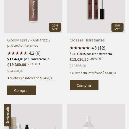
20%
30%
OFF
OFF
Glossy spray - Anti frizz y
Glosses Hidratantes
protector térmico
★
★
★
★
★
★
4.8 (12)
★
★
★
★
★
★
4.2 (6)
-
30
%
OFF
$13.016,50
-
20
%
OFF
$19.360,00
$18.595,00
$24.200,00
3
cuotas sin interés de
$ 4338,83
3
cuotas sin interés de
$ 6453,33
Comprar
Envío gratis