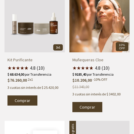
10%
2x1
OFF
Kit Purificante
Muñequeras Cloe
★
★
★
★
★
★
4.8 (10)
★
★
★
★
★
★
4.8 (10)
2x1
-
10
%
OFF
$76.260,00
$10.206,00
$11.340,00
3
cuotas sin interés de
$ 25.420,00
3
cuotas sin interés de
$ 3402,00
Comprar
Envío gratis