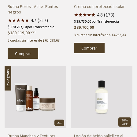
Rutina Poros - Acne -Puntos
Crema con protección solar
Negros
★
★
★
★
★
★
4.8 (173)
★
★
★
★
★
★
4.7 (217)
$39.700,00
2x1
$189.119,00
3
cuotas sin interés de
$ 13.233,33
3
cuotas sin interés de
$ 63.039,67
Comprar
Envío gratis
30%
2x1
OFF
Rutina Manchas y Texturas
Loción de ácido salicílico al