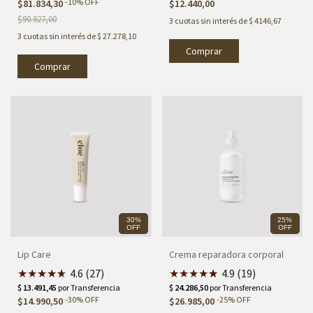
-
10
%
OFF
$81.834,30
$12.440,00
$90.927,00
3
cuotas sin interés de
$ 4146,67
3
cuotas sin interés de
$ 27.278,10
Comprar
30%
25%
OFF
OFF
Lip Care
Crema reparadora corporal
★
★
★
★
★
★
4.6 (27)
★
★
★
★
★
★
4.9 (19)
-
30
%
OFF
-
25
%
OFF
$14.990,50
$26.985,00