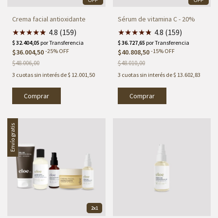
OFF
OFF
Crema facial antioxidante
Sérum de vitamina C - 20%
★
★
★
★
★
★
4.8 (159)
★
★
★
★
★
★
4.8 (159)
-
25
%
OFF
-
15
%
OFF
$36.004,50
$40.808,50
$48.006,00
$48.010,00
3
cuotas sin interés de
$ 12.001,50
3
cuotas sin interés de
$ 13.602,83
Envío gratis
2x1