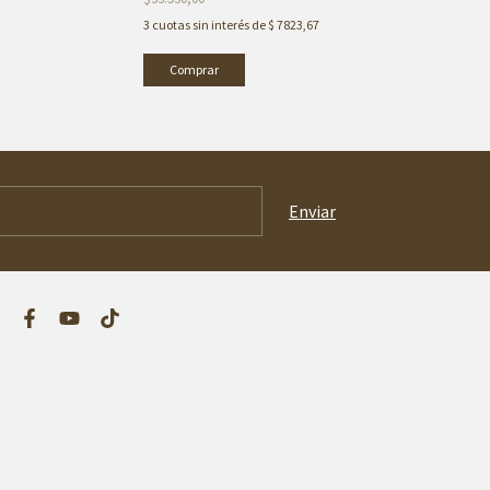
3
cuotas sin interés de
$ 7823,67
3
cuotas sin inter