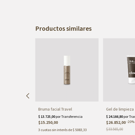
Productos similares
30%
OFF
Bruma facial Travel
Gel de limpieza
OFF
-
20
%
$15.250,00
$26.852,00
$33.565,00
3
cuotas sin interés de
$ 5083,33