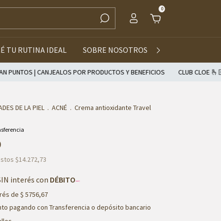
0
É TU RUTINA IDEAL
SOBRE NOSOTROS
MAYORISTAS
 | CANJEALOS POR PRODUCTOS Y BENEFICIOS
CLUB CLOE 🫰🏻 AHORA 
DES DE LA PIEL
.
ACNÉ
.
Crema antioxidante Travel
0
estos
$14.272,73
SIN interés con
DÉBITO
erés de
$ 5756,67
lles