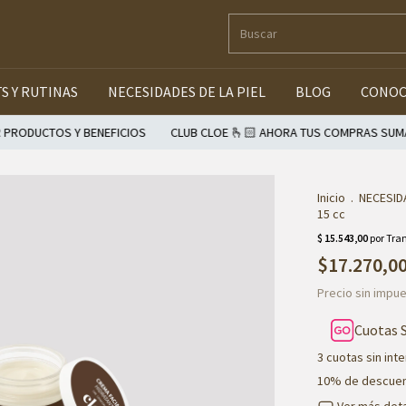
TS Y RUTINAS
NECESIDADES DE LA PIEL
BLOG
CONOC
S Y BENEFICIOS
CLUB CLOE 🫰🏻 AHORA TUS COMPRAS SUMAN PUNTOS
Inicio
.
NECESIDA
15 cc
$17.270,0
Precio sin impu
Cuotas 
3
cuotas sin int
Ver más deta