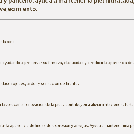
a y pantenol ayuda a mantener la piel hidratada
vejecimiento.
 la piel:
o ayudando a preservar su firmeza, elasticidad y a reducir la apariencia de a
 Reduce rojeces, ardor y sensación de tirantez.
vorecer la renovación de la piel y contribuyen a aliviar irritaciones, forta
orar la apariencia de líneas de expresión y arrugas. Ayuda a mantener una p