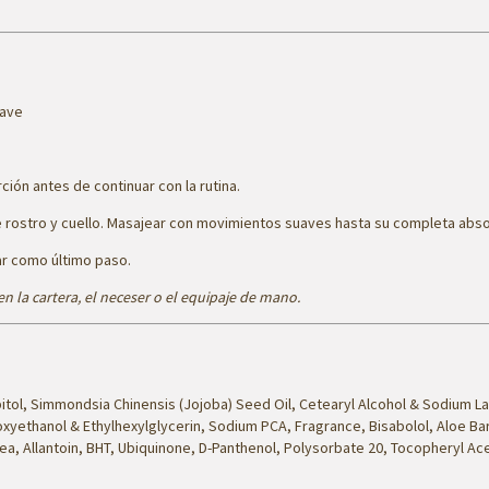
uave
ón antes de continuar con la rutina.
 rostro y cuello. Masajear con movimientos suaves hasta su completa abso
ar
como último paso.
 en la cartera, el neceser o el equipaje de mano.
bitol, Simmondsia Chinensis (Jojoba) Seed Oil, Cetearyl Alcohol & Sodium La
xyethanol & Ethylhexylglycerin, Sodium PCA, Fragrance, Bisabolol, Aloe Bar
ea, Allantoin, BHT, Ubiquinone, D-Panthenol, Polysorbate 20, Tocopheryl Ac