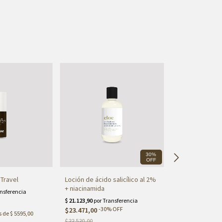
30%
OFF
 Travel
Loción de ácido salicílico al 2%
Loción exfolian
+ niacinamida
glicólico al 8%
-
30
%
OFF
-
15
$23.471,00
$32.036,50
s de
$ 5595,00
$33.530,00
$37.690,00