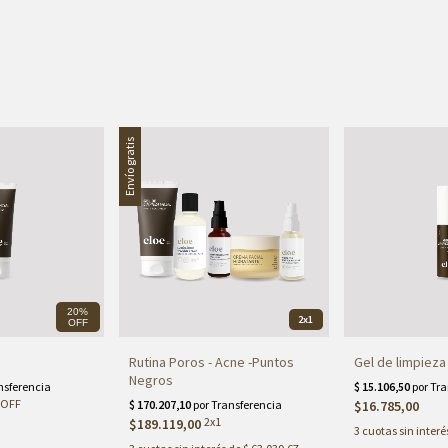
Envío gratis
20%
2x1
OFF
Rutina Poros - Acne -Puntos
Gel de limpieza
Negros
OFF
$16.785,00
2x1
$189.119,00
3
cuotas sin interé