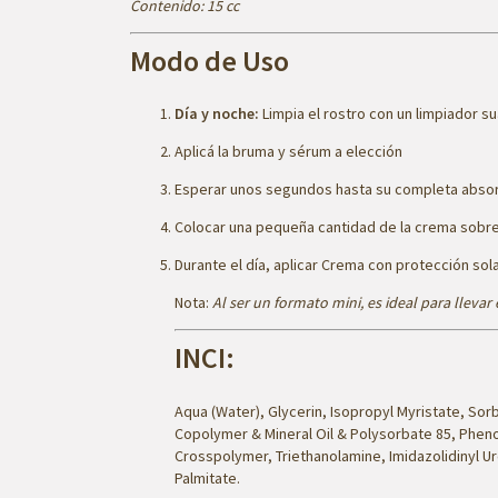
Contenido: 15 cc
Modo de Uso
Día y noche:
Limpia el rostro con un
limpiador s
Aplicá la
bruma
y
sérum a elección
Esperar unos segundos hasta su completa absorci
Colocar una pequeña cantidad de la crema sobre
Durante el día, aplicar
Crema con protección sol
Nota:
Al ser un formato mini, es ideal para llevar
INCI:
Aqua (Water), Glycerin, Isopropyl Myristate, Sor
Copolymer & Mineral Oil & Polysorbate 85, Pheno
Crosspolymer, Triethanolamine, Imidazolidinyl Ur
Palmitate.