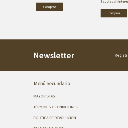
s de
$ 6951,00
3
cuotas sin interé
Newsletter
Registr
Menú Secundario
MAYORISTAS
TÉRMINOS Y CONDICIONES
POLÍTICA DE DEVOLUCIÓN