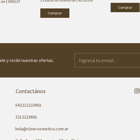
3
cuotas sin interés de
$ 63.039,67
s de
$ 8950,67
Comprar
ate y recibí nuestras ofertas.
Contactános
542212223861
2212223861
hola@cloecosmetica.com.ar