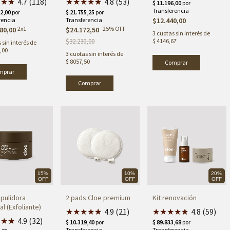
★
★
★
★
4.7 (118)
★
★
★
★
★
★
4.8 (53)
$12.440,00
2x1
-
25
%
OFF
80,00
$24.172,50
3
cuotas sin interés de
$32.230,00
$ 4146,67
 sin interés de
,00
3
cuotas sin interés de
$ 8057,50
15%
10%
20%
OFF
OFF
OFF
pulidora
2 pads Cloe premium
Kit renovación
l (Exfoliante)
★
★
★
★
★
★
4.9 (21)
★
★
★
★
★
★
4.8 (59)
★
★
★
★
4.9 (32)