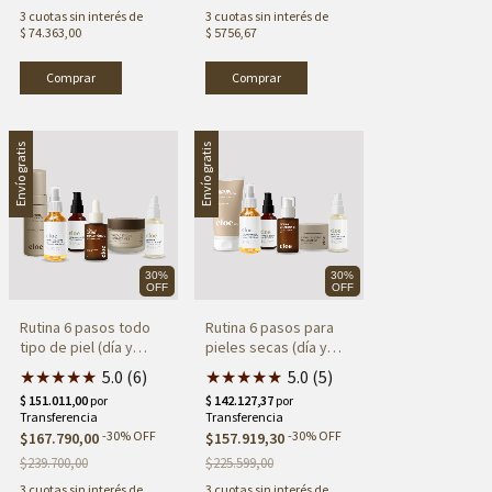
3
cuotas sin interés de
3
cuotas sin interés de
$ 74.363,00
$ 5756,67
Envío gratis
Envío gratis
30%
30%
OFF
OFF
Rutina 6 pasos todo
Rutina 6 pasos para
tipo de piel (día y
pieles secas (día y
noche)
noche)
★
★
★
★
★
5.0 (6)
★
★
★
★
★
5.0 (5)
-
30
%
OFF
-
30
%
OFF
$167.790,00
$157.919,30
$239.700,00
$225.599,00
3
cuotas sin interés de
3
cuotas sin interés de