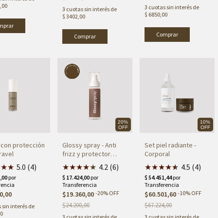
,00
3
cuotas sin interés de
3
cuotas sin interés de
$ 6850,00
$ 3402,00
mprar
20%
10%
OFF
OFF
con protección
Glossy spray - Anti
Set piel radiante -
ravel
frizz y protector
Corporal
térmico
★
★
★
5.0 (4)
★
★
★
★
★
★
4.2 (6)
★
★
★
★
★
★
4.5 (4)
-
20
%
OFF
-
10
%
OFF
0,00
$19.360,00
$60.501,60
$24.200,00
$67.224,00
 sin interés de
00
3
cuotas sin interés de
3
cuotas sin interés de