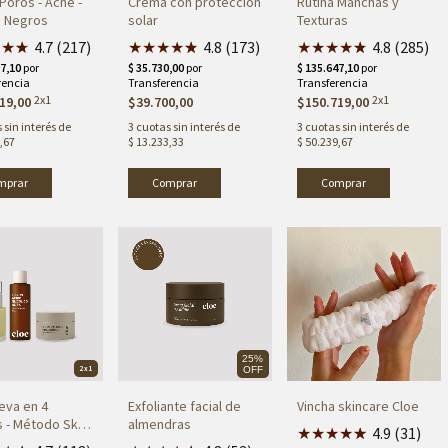
Poros - Acne -
Crema con protección
Rutina Manchas y
s Negros
solar
Texturas
★
★
★
★
4.7 (217)
★
★
★
★
★
★
4.8 (173)
★
★
★
★
★
★
4.8 (285)
2x1
2x1
19,00
$39.700,00
$150.719,00
 sin interés de
3
cuotas sin interés de
3
cuotas sin interés de
,67
$ 13.233,33
$ 50.239,67
mprar
Comprar
25%
2x1
OFF
ueva en 4
Exfoliante facial de
Vincha skincare Cloe
 - Método Skin
almendras
★
★
★
★
★
★
4.9 (31)
g