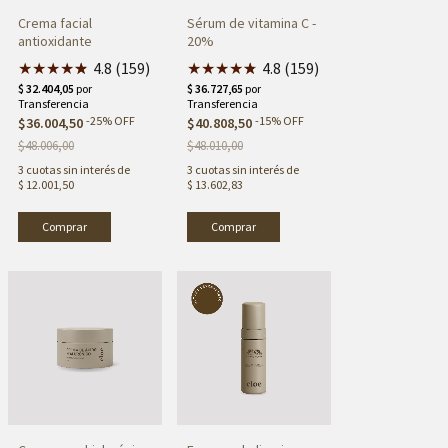
Crema facial
Sérum de vitamina C -
antioxidante
20%
★
★
★
★
★
★
4.8 (159)
★
★
★
★
★
★
4.8 (159)
-
25
%
OFF
-
15
%
OFF
$36.004,50
$40.808,50
$48.006,00
$48.010,00
3
cuotas sin interés de
3
cuotas sin interés de
$ 12.001,50
$ 13.602,83