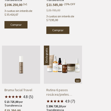
2x1
-
25
%
OFF
$106.250,00
$21.585,00
$28.780,00
3
cuotas sin interés de
$ 35.416,67
3
cuotas sin interés de
$ 7195,00
Comprar
Envío gratis
2x1
Bruma facial Travel
Rutina 6 pasos
rosácea/pieles
★
★
★
★
★
★
4.8 (5)
sensibles (día y
★
★
★
★
★
★
4.9 (7)
noche)
$15.250,00