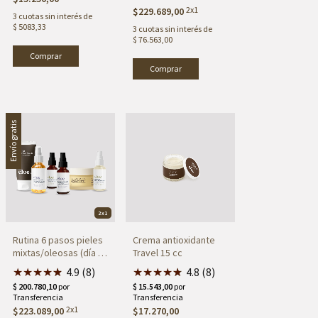
2x1
$229.689,00
3
cuotas sin interés de
$ 5083,33
3
cuotas sin interés de
$ 76.563,00
Envío gratis
2x1
Rutina 6 pasos pieles
Crema antioxidante
mixtas/oleosas (día y
Travel 15 cc
noche)
★
★
★
★
★
★
4.9 (8)
★
★
★
★
★
★
4.8 (8)
2x1
$223.089,00
$17.270,00