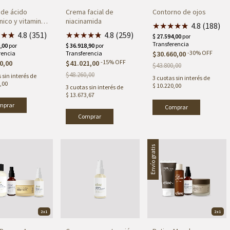
de ácido
Crema facial de
Contorno de ojos
nico y vitamina
niacinamida
★
★
★
★
★
★
4.8 (188)
★
★
★
★
4.8 (351)
★
★
★
★
★
★
4.8 (259)
-
30
%
OFF
$30.660,00
-
15
%
OFF
0,00
$41.021,00
$43.800,00
$48.260,00
 sin interés de
3
cuotas sin interés de
,00
$ 10.220,00
3
cuotas sin interés de
$ 13.673,67
Envío gratis
2x1
2x1