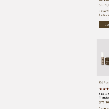
$6.370,
3
cuotas
$ 1911,
Kit Pur
★
★
$76.26
3
cuotas