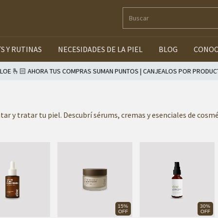
TS Y RUTINAS
NECESIDADES DE LA PIEL
BLOG
CONOC
A TUS COMPRAS SUMAN PUNTOS | CANJEALOS POR PRODUCTOS Y BENEFICI
tar y tratar tu piel. Descubrí sérums, cremas y esenciales de cosmét
15%
30%
OFF
OFF