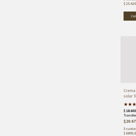
$ 25.420
Co
Crema 
solar T
★
★
$20.67
3
cuotas
$ 6890,