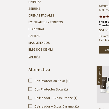
LIMPIEZA
Sérum 
SERUMS
hialuró
C
CREMAS FACIALES
★
★
EXFOLIANTES - TÓNICOS
CORPORAL
$51.51
CAPILAR
3
cuotas
$ 17.170
MÁS VENDIDOS
ELEGIDOS DE MILI
Ver más
Alternativa
Envío gratis
Con Proteccion Solar (1)
Con Protector Solar (1)
Delineador + Gloss Bronze (1)
Delineador + Gloss Caramel (1)