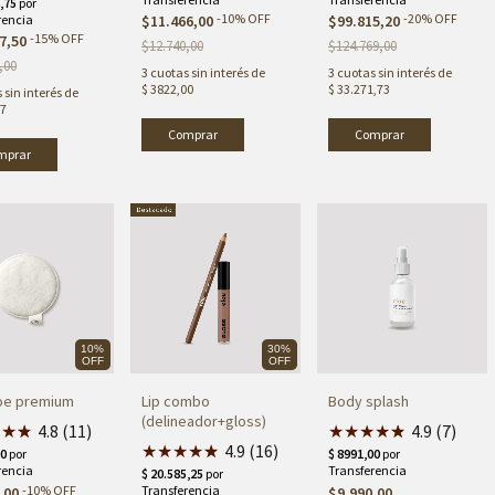
-
10
%
OFF
-
20
%
OFF
$11.466,00
$99.815,20
-
15
%
OFF
7,50
$12.740,00
$124.769,00
,00
3
cuotas sin interés de
3
cuotas sin interés de
$ 3822,00
$ 33.271,73
 sin interés de
17
Comprar
10%
30%
OFF
OFF
oe premium
Lip combo
Body splash
(delineador+gloss)
★
★
★
★
4.8 (11)
★
★
★
★
★
★
4.9 (7)
★
★
★
★
★
★
4.9 (16)
-
10
%
OFF
,00
$9.990,00