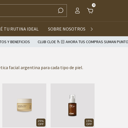
0
É TU RUTINA IDEAL
SOBRE NOSOTROS
MAYORISTAS
OS
CLUB CLOE 🫰🏻 AHORA TUS COMPRAS SUMAN PUNTOS | CANJEALOS 
ica facial argentina para cada tipo de piel.
25%
15%
OFF
OFF