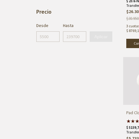
Precio
$26.30
$30.950
Desde
Hasta
3
cuotas
$ 8769,
Aplicar
Pad Cl
★
★
$5.733