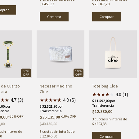
$ 6453,33
$ 20.167,20
30%
10%
OFF
OFF
o de Cuarzo
Neceser Mediano
Tote bag Cloe
cara
Cloe
★
★
★
★
★
4.0 (1)
★
★
★
★
4.7 (3)
★
★
★
★
★
★
4.8 (5)
$12.880,00
-
30
%
OFF
-
10
%
OFF
0,00
$36.135,00
3
cuotas sin interés de
,00
$40.150,00
$ 4293,33
 sin interés de
3
cuotas sin interés de
00
$ 12.045,00