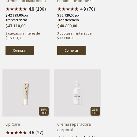
Crema con hialurónico
Espuma de limpieza
★
★
★
★
★
★
4.8 (100)
★
★
★
★
★
★
4.9 (70)
$47.110,00
$40.800,00
3
cuotas sin interés de
3
cuotas sin interés de
$ 15.703,33
$ 13.600,00
30%
25%
OFF
OFF
Lip Care
Crema reparadora
corporal
★
★
★
★
★
★
4.6 (27)