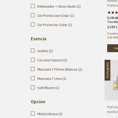
Rutina 
Punto
Delineador + Gloss Nude (1)
★
★
Sin Proteccion Solar (1)
Sin Protector Solar (1)
$189.1
3
cuotas
$ 63.039
Esencia
Co
Andino (1)
Coconut Sunset (1)
Envío gratis
Manzana Y Flores Blancas (1)
Manzana Y Lima (1)
Soft Bloom (1)
Opcion
Piel n
noches
Mixta/oleosa (1)
Cyclin