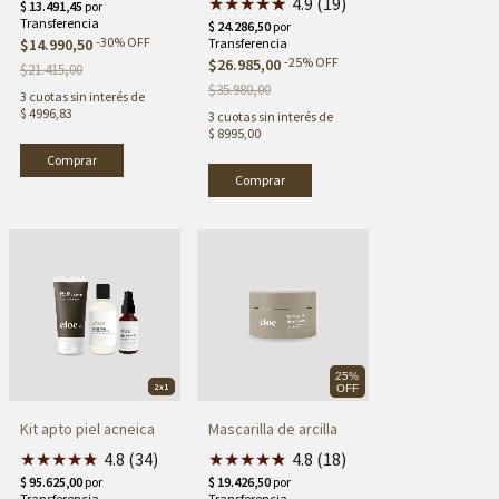
★
★
★
★
★
★
4.9 (19)
-
30
%
OFF
$14.990,50
-
25
%
OFF
$26.985,00
$21.415,00
$35.980,00
3
cuotas sin interés de
$ 4996,83
3
cuotas sin interés de
$ 8995,00
25%
2x1
OFF
Kit apto piel acneica
Mascarilla de arcilla
★
★
★
★
★
★
4.8 (34)
★
★
★
★
★
★
4.8 (18)