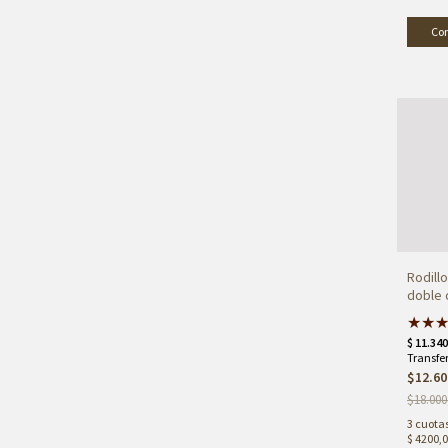
Rodill
doble 
★
★
$12.60
$18.000
3
cuotas
$ 4200,