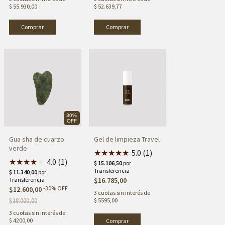
$ 55.930,00
$ 52.639,77
30%
OFF
Gua sha de cuarzo
Gel de limpieza Travel
verde
★
★
★
★
★
5.0 (1)
★
★
★
★
★
4.0 (1)
$16.785,00
-
30
%
OFF
$12.600,00
3
cuotas sin interés de
$18.000,00
$ 5595,00
3
cuotas sin interés de
$ 4200,00