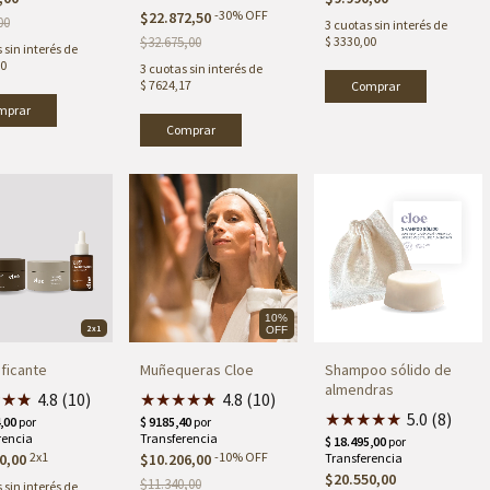
-
30
%
OFF
$22.872,50
00
3
cuotas sin interés de
$32.675,00
$ 3330,00
 sin interés de
00
3
cuotas sin interés de
$ 7624,17
Comprar
Comprar
10%
2x1
OFF
ificante
Muñequeras Cloe
Shampoo sólido de
almendras
★
★
★
★
4.8 (10)
★
★
★
★
★
★
4.8 (10)
★
★
★
★
★
5.0 (8)
2x1
-
10
%
OFF
0,00
$10.206,00
$20.550,00
$11.340,00
 sin interés de